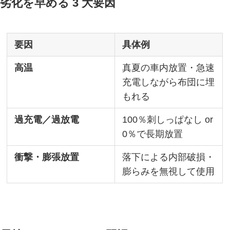
劣化を早める 3 大要因
要因
具体例
高温
真夏の車内放置・急速
充電しながら布団に埋
もれる
過充電／過放電
100％刺しっぱなし or
0％で長期放置
衝撃・膨張放置
落下による内部破損・
膨らみを無視して使用