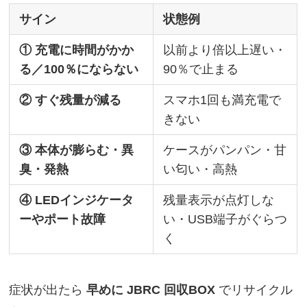
サイン
状態例
① 充電に時間がかか
以前より倍以上遅い・
る／100％にならない
90％で止まる
② すぐ残量が減る
スマホ1回も満充電で
きない
③ 本体が膨らむ・異
ケースがパンパン・甘
臭・発熱
い匂い・高熱
④ LEDインジケータ
残量表示が点灯しな
ーやポート故障
い・USB端子がぐらつ
く
症状が出たら
早めに JBRC 回収BOX
でリサイクル