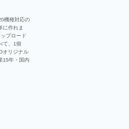
ど全20機種対応の
単に作れま
アップロード
べて、1個
POオリジナル
15年・国内
。