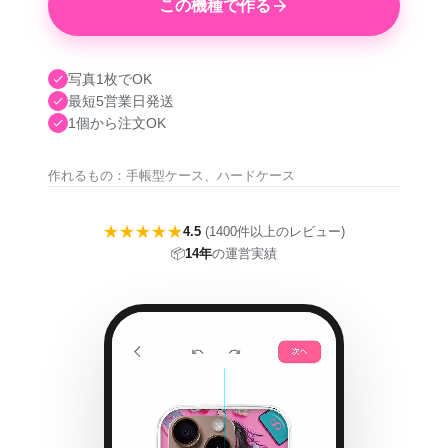
この機種で作る
写真1枚でOK
最短5営業日発送
1個から注文OK
作れるもの：手帳型ケース、ハードケース
★★★★★
4.5
(1400件以上のレビュー)
📦
14年
の運営実績