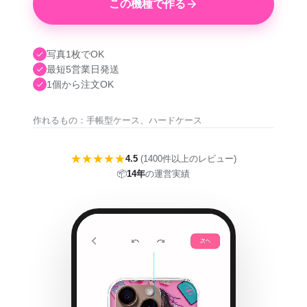
この機種で作る
写真1枚でOK
最短5営業日発送
1個から注文OK
作れるもの：手帳型ケース、ハードケース
★★★★★
4.5
(1400件以上のレビュー)
📦
14年
の運営実績