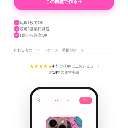
この機種で作る
写真1枚でOK
最短5営業日発送
1個から注文OK
作れるもの：ハードケース、手帳型ケース
★★★★★
4.5
(1400件以上のレビュー)
📦
14年
の運営実績