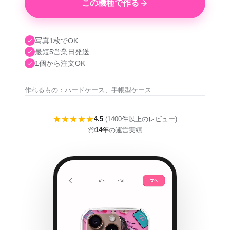
この機種で作る
写真1枚でOK
最短5営業日発送
1個から注文OK
作れるもの：ハードケース、手帳型ケース
★★★★★
4.5
(1400件以上のレビュー)
📦
14年
の運営実績