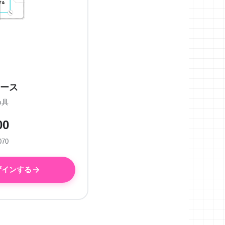
ース
め具
00
070
ザインする