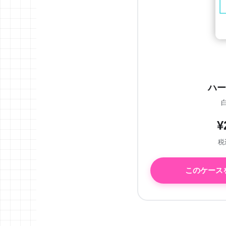
ハー
¥
税込
このケース