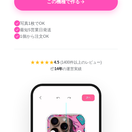
この機種で作る
写真1枚でOK
最短5営業日発送
1個から注文OK
★★★★★
4.5
(1400件以上のレビュー)
📦
14年
の運営実績