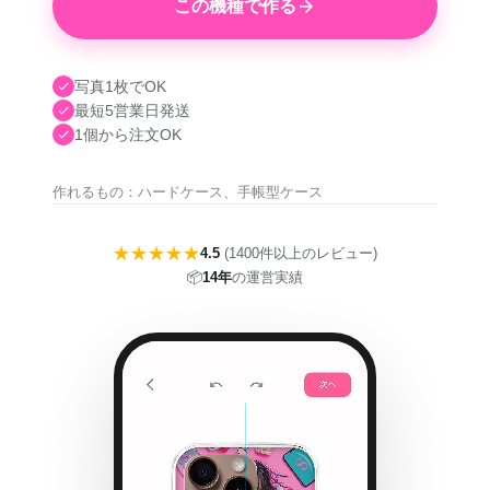
この機種で作る
写真1枚でOK
最短5営業日発送
1個から注文OK
作れるもの：ハードケース、手帳型ケース
★★★★★
4.5
(1400件以上のレビュー)
📦
14年
の運営実績