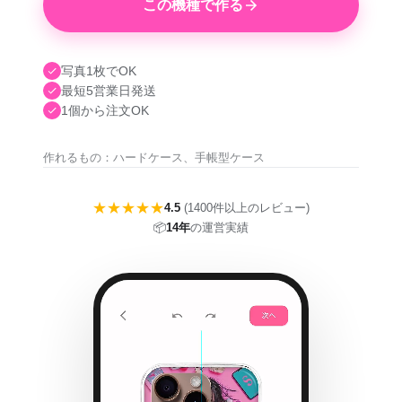
この機種で作る
写真1枚でOK
最短5営業日発送
1個から注文OK
作れるもの：ハードケース、手帳型ケース
★★★★★
4.5
(1400件以上のレビュー)
📦
14年
の運営実績