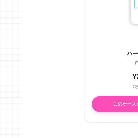
ハー
¥
税込
このケース