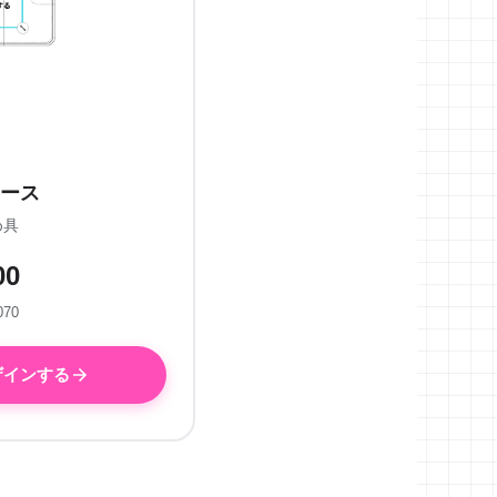
ース
め具
00
070
ザインする