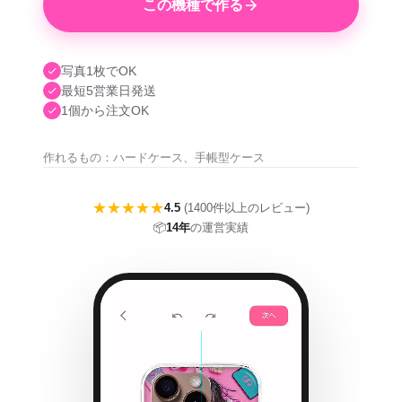
この機種で作る
写真1枚でOK
最短5営業日発送
1個から注文OK
作れるもの：ハードケース、手帳型ケース
★★★★★
4.5
(1400件以上のレビュー)
📦
14年
の運営実績