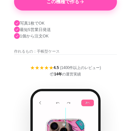
この機種で作る
写真1枚でOK
最短5営業日発送
1個から注文OK
作れるもの：手帳型ケース
★★★★★
4.5
(1400件以上のレビュー)
📦
14年
の運営実績