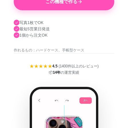
この機種で作る
写真1枚でOK
最短5営業日発送
1個から注文OK
作れるもの：ハードケース、手帳型ケース
★★★★★
4.5
(1400件以上のレビュー)
📦
14年
の運営実績