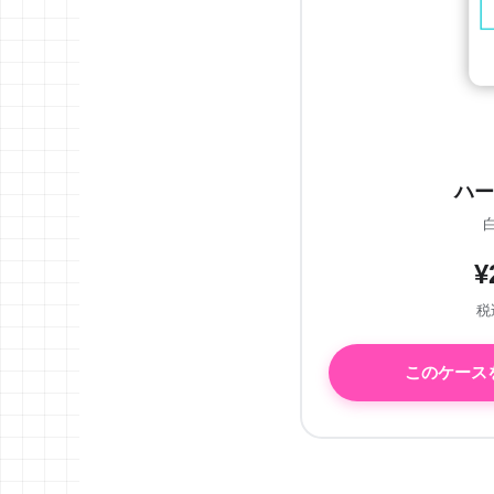
ハー
¥
税込
このケース