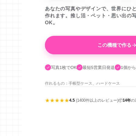
あなたの写真やデザインで、世界にひ
作れます。推し活・ペット・思い出の
OK。
この機種で作る
写真1枚でOK
最短5営業日発送
1個から
作れるもの：手帳型ケース、ハードケース
★★★★★
4.5
(1400件以上のレビュー)
📦
14年
の