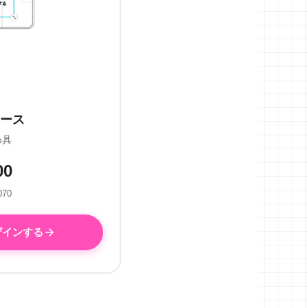
ース
め具
00
070
ザインする