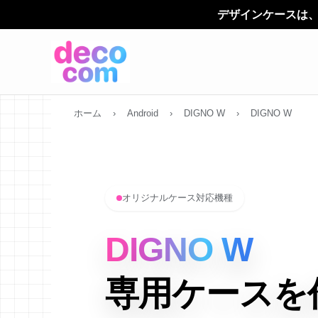
デザインケースは、 「デコカン（decoco
ホーム
›
Android
›
DIGNO W
›
DIGNO W
オリジナルケース対応機種
DIGNO W
専用ケースを