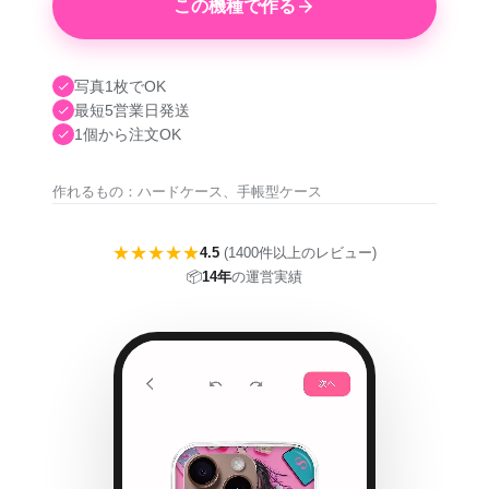
この機種で作る
写真1枚でOK
最短5営業日発送
1個から注文OK
作れるもの：ハードケース、手帳型ケース
★★★★★
4.5
(1400件以上のレビュー)
📦
14年
の運営実績