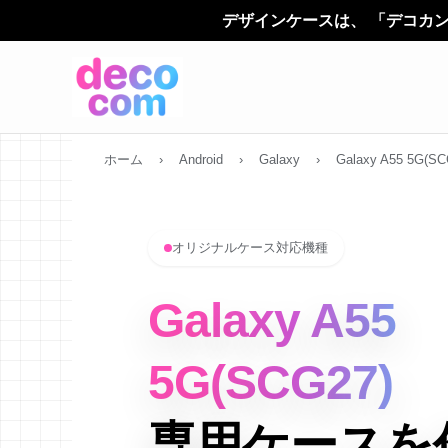
デザインケースは、 「デコカン（decocom）」に名前が
ホーム
›
Android
›
Galaxy
›
Galaxy A55 5G(SC
オリジナルケース対応機種
Galaxy A55
5G(SCG27)
専用ケースを