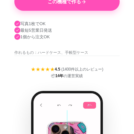
この機種で作る
写真1枚でOK
最短5営業日発送
1個から注文OK
作れるもの：ハードケース、手帳型ケース
★★★★★
4.5
(1400件以上のレビュー)
📦
14年
の運営実績