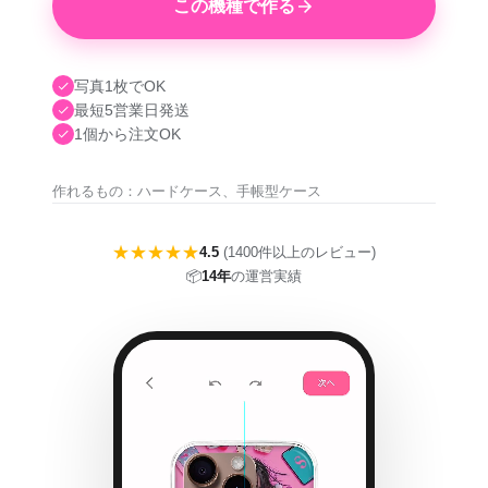
この機種で作る
写真1枚でOK
最短5営業日発送
1個から注文OK
作れるもの：ハードケース、手帳型ケース
★★★★★
4.5
(1400件以上のレビュー)
📦
14年
の運営実績