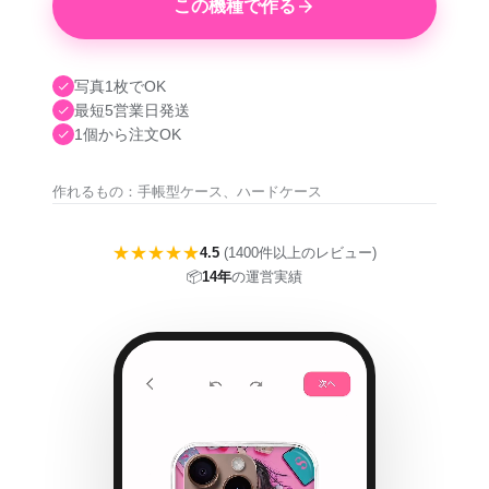
この機種で作る
写真1枚でOK
最短5営業日発送
1個から注文OK
作れるもの：手帳型ケース、ハードケース
★★★★★
4.5
(1400件以上のレビュー)
📦
14年
の運営実績