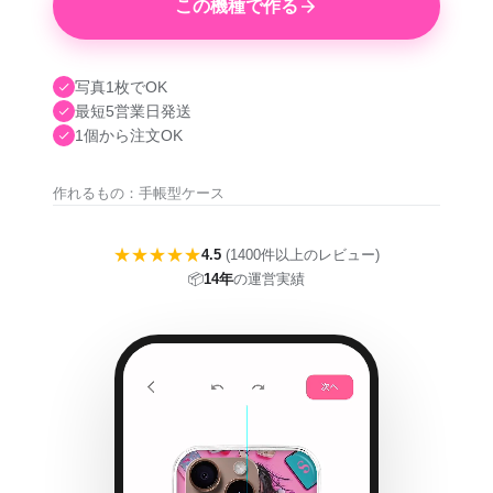
この機種で作る
写真1枚でOK
最短5営業日発送
1個から注文OK
作れるもの：手帳型ケース
★★★★★
4.5
(1400件以上のレビュー)
📦
14年
の運営実績