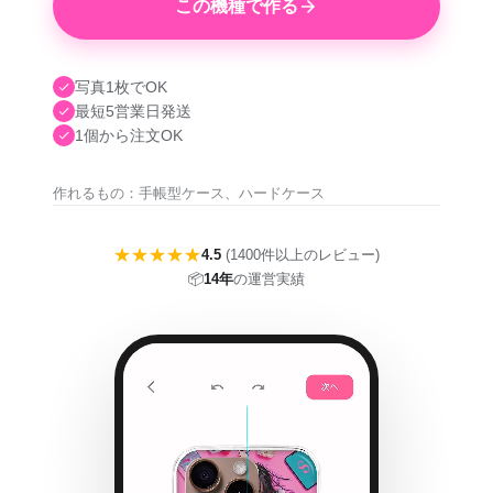
この機種で作る
写真1枚でOK
最短5営業日発送
1個から注文OK
作れるもの：手帳型ケース、ハードケース
★★★★★
4.5
(1400件以上のレビュー)
📦
14年
の運営実績