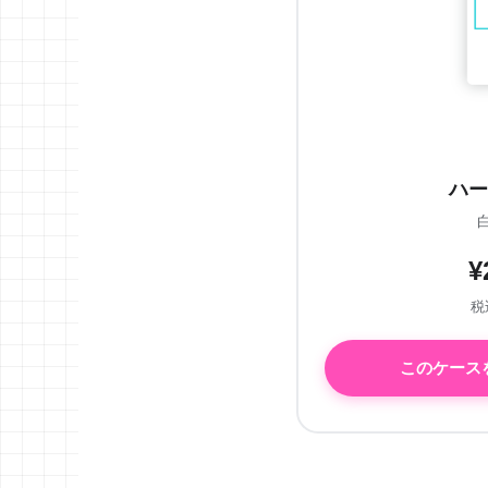
ハー
¥
税込
このケース