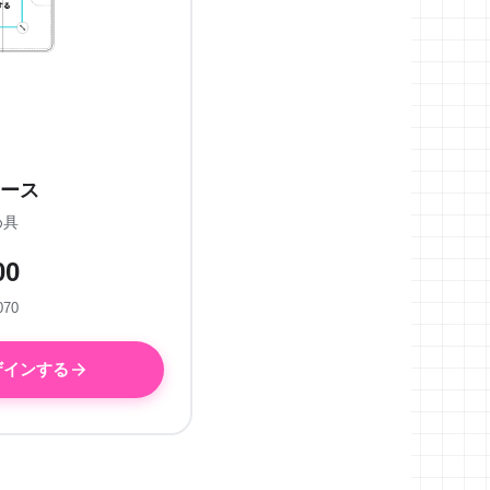
ース
め具
00
070
ザインする