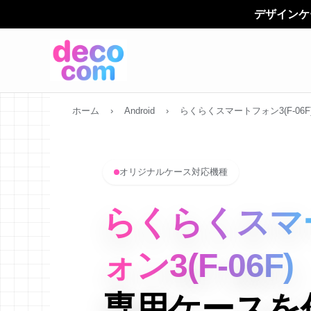
デザインケースは、 「デコカン（d
ホーム
›
Android
›
らくらくスマートフォン3(F-06F
オリジナルケース対応機種
らくらくスマ
ォン3(F-06F)
専用ケースを