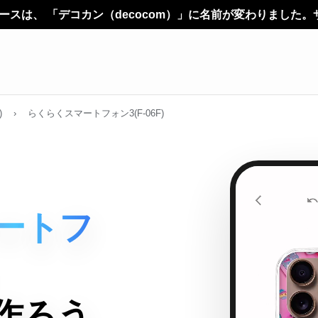
ecocom）」に名前が変わりました。サービス内容やご利用方
)
›
らくらくスマートフォン3(F-06F)
ートフ
作ろう