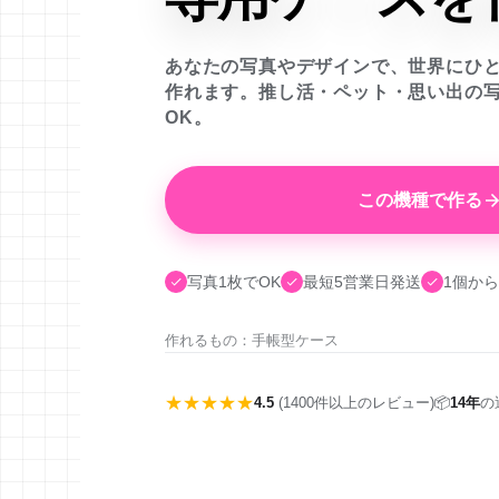
あなたの写真やデザインで、世界にひ
作れます。推し活・ペット・思い出の
OK。
この機種で作る
写真1枚でOK
最短5営業日発送
1個から
作れるもの：手帳型ケース
★★★★★
4.5
(1400件以上のレビュー)
📦
14年
の