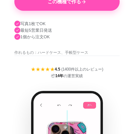
この機種で作る
写真1枚でOK
最短5営業日発送
1個から注文OK
作れるもの：ハードケース、手帳型ケース
★★★★★
4.5
(1400件以上のレビュー)
📦
14年
の運営実績