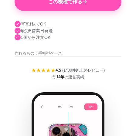
この機種で作る
写真1枚でOK
最短5営業日発送
1個から注文OK
作れるもの：手帳型ケース
★★★★★
4.5
(1400件以上のレビュー)
📦
14年
の運営実績