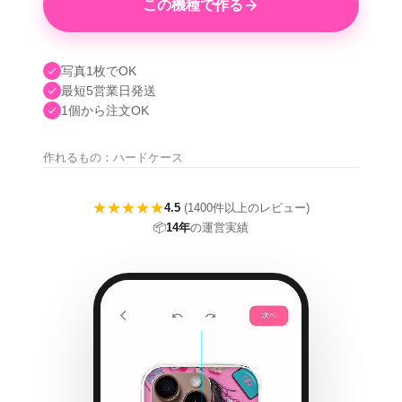
この機種で作る
写真1枚でOK
最短5営業日発送
1個から注文OK
作れるもの：ハードケース
★★★★★
4.5
(1400件以上のレビュー)
📦
14年
の運営実績