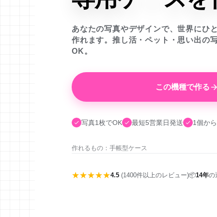
あなたの写真やデザインで、世界にひ
作れます。推し活・ペット・思い出の
OK。
この機種で作る
写真1枚でOK
最短5営業日発送
1個から
作れるもの：手帳型ケース
★★★★★
4.5
(1400件以上のレビュー)
📦
14年
の