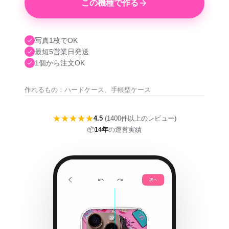
この機種で作る
写真1枚でOK
最短5営業日発送
1個から注文OK
作れるもの：ハードケース、手帳型ケース
★★★★★
4.5
(1400件以上のレビュー)
📦
14年
の運営実績