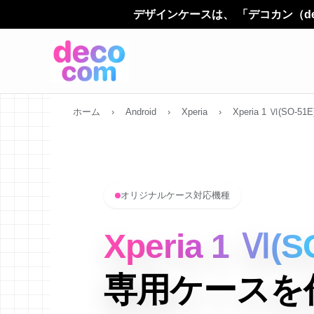
デザインケースは、 「デコカン（decocom）」に名前が
ホーム
›
Android
›
Xperia
›
Xperia 1 Ⅵ(SO-51E
オリジナルケース対応機種
Xperia 1 Ⅵ(S
専用ケースを