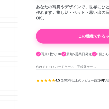
あなたの写真やデザインで、世界にひ
作れます。推し活・ペット・思い出の
OK。
この機種で作る
写真1枚でOK
最短5営業日発送
1個から
作れるもの：ハードケース、手帳型ケース
★★★★★
4.5
(1400件以上のレビュー)
📦
14年
の