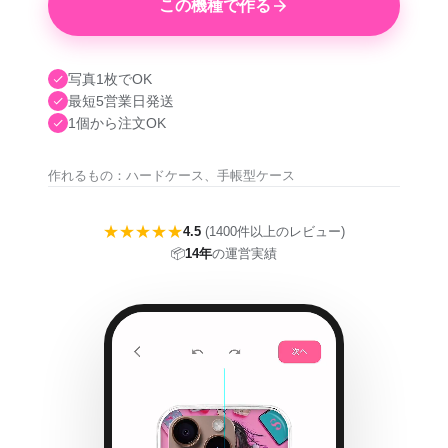
この機種で作る
写真1枚でOK
最短5営業日発送
1個から注文OK
作れるもの：ハードケース、手帳型ケース
★★★★★
4.5
(1400件以上のレビュー)
📦
14年
の運営実績