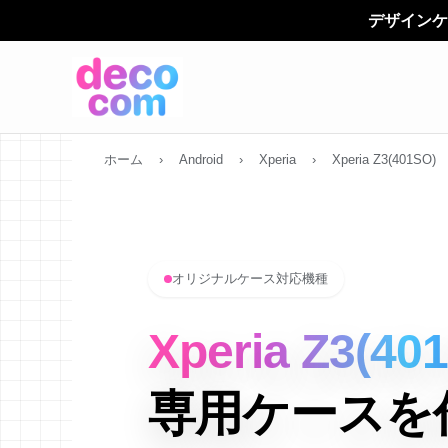
デザインケースは、 「デコカン（d
ホーム
›
Android
›
Xperia
›
Xperia Z3(401SO)
オリジナルケース対応機種
Xperia Z3(40
専用ケースを