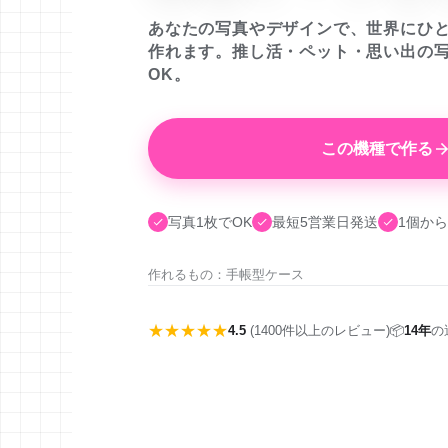
あなたの写真やデザインで、世界にひ
作れます。推し活・ペット・思い出の
OK。
この機種で作る
写真1枚でOK
最短5営業日発送
1個から
作れるもの：手帳型ケース
★★★★★
4.5
(1400件以上のレビュー)
📦
14年
の