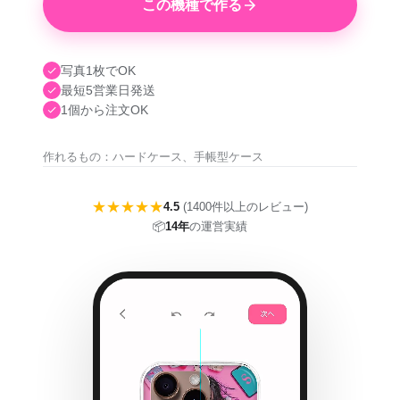
この機種で作る
写真1枚でOK
最短5営業日発送
1個から注文OK
作れるもの：ハードケース、手帳型ケース
★★★★★
4.5
(1400件以上のレビュー)
📦
14年
の運営実績