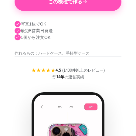
この機種で作る
写真1枚でOK
最短5営業日発送
1個から注文OK
作れるもの：ハードケース、手帳型ケース
★★★★★
4.5
(1400件以上のレビュー)
📦
14年
の運営実績