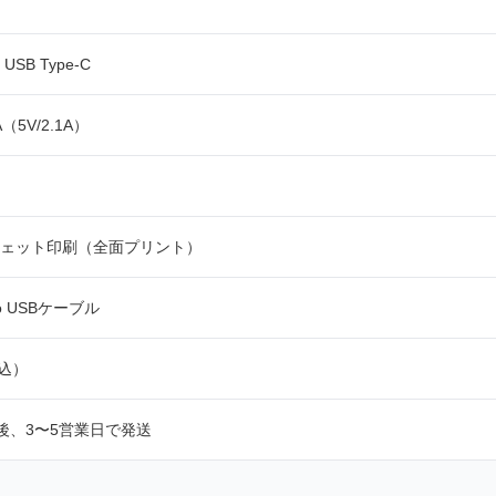
/ USB Type-C
A（5V/2.1A）
ジェット印刷（全面プリント）
o USBケーブル
税込）
後、3〜5営業日で発送