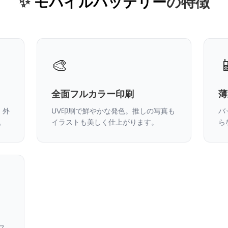
✨
モバイルバッテリー
の特徴
🎨

全面フルカラー印刷
薄
。外
UV印刷で鮮やかな発色。推しの写真も
バ
。
イラストも美しく仕上がります。
ら
ス