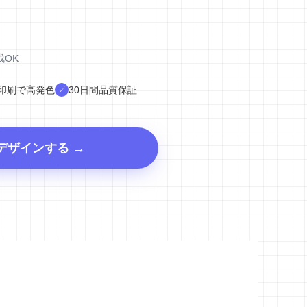
）
成OK
V印刷で高発色
30日間品質保証
✓
デザインする →