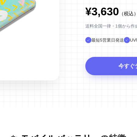
¥3,630
（税込
送料全国一律・1個から作
最短5営業日発送
U
✓
✓
今すぐ