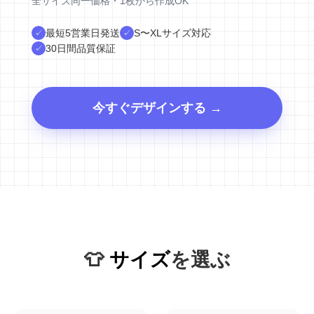
全サイズ同一価格・1枚から作成OK
最短5営業日発送
S〜XLサイズ対応
✓
✓
30日間品質保証
✓
今すぐデザインする →
👕
サイズ
を選ぶ