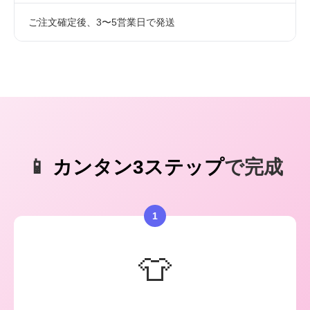
ご注文確定後、3〜5営業日で発送
📱
カンタン3ステップ
で完成
1
👕