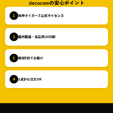
decocomの安心ポイント
1
阪神タイガース
公式ライセンス
2
国内製造
・高品質UV印刷
3
最短
5日
でお届け
4
1点から
注文OK