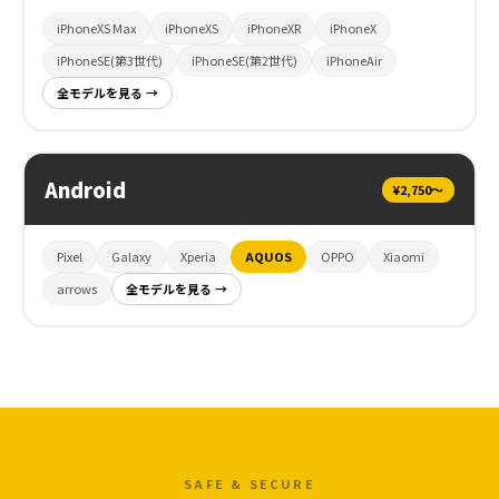
iPhoneXS Max
iPhoneXS
iPhoneXR
iPhoneX
iPhoneSE(第3世代)
iPhoneSE(第2世代)
iPhoneAir
全モデルを見る →
Android
¥2,750〜
Pixel
Galaxy
Xperia
AQUOS
OPPO
Xiaomi
arrows
全モデルを見る →
SAFE & SECURE