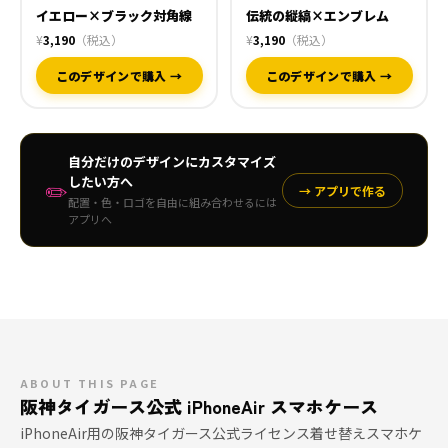
イエロー×ブラック対角線
伝統の縦縞×エンブレム
¥
3,190
（税込）
¥
3,190
（税込）
このデザインで購入 →
このデザインで購入 →
自分だけのデザインにカスタマイズ
したい方へ
✏️
→ アプリで作る
配置・色・ロゴを自由に組み合わせるには
アプリへ
ABOUT THIS PAGE
阪神タイガース公式 iPhoneAir スマホケース
iPhoneAir用の阪神タイガース公式ライセンス着せ替えスマホケ