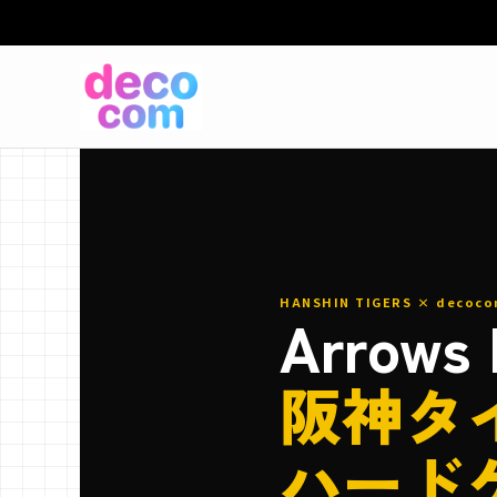
HANSHIN TIGERS × decoco
Arrows
阪神タ
ハード