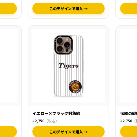
→
このデザインで購入 →
イエロー×ブラック対角線
伝統の縦
¥
2,750
（税込）
¥
2,750
（
→
このデザインで購入 →