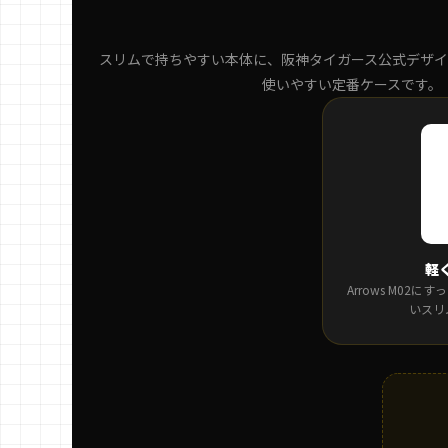
スリムで持ちやすい本体に、阪神タイガース公式デザイ
使いやすい定番ケースです。
軽
Arrows M02
いスリ