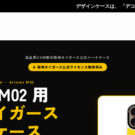
デザインケースは、 「デコカン（decoco
高品質UV印刷の阪神タイガース公式ハードケース
★ 阪神タイガース公式ライセンス取得済み
m — Arrows M02
 M02 用
イガース
ケース