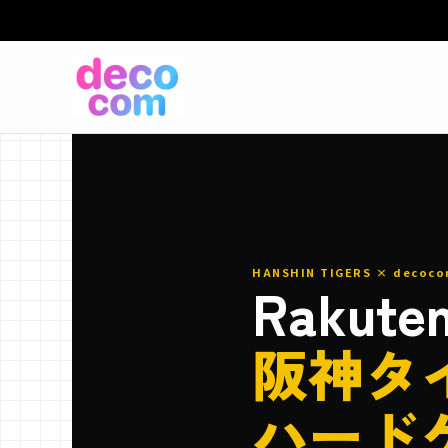
HANSHIN TIGERS × decoco
Rakute
阪神タ
ハード