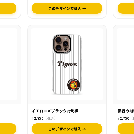
→
このデザインで購入 →
イエロー×ブラック対角線
伝統の縦
¥
2,750
（税込）
¥
2,750
（
→
このデザインで購入 →