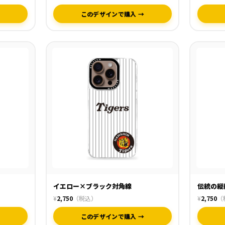
→
このデザインで購入 →
イエロー×ブラック対角線
伝統の縦
¥
2,750
（税込）
¥
2,750
（
→
このデザインで購入 →