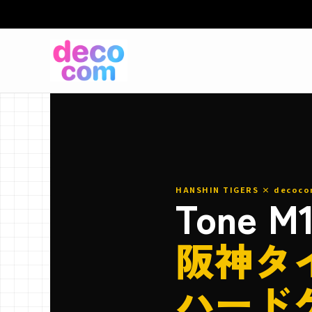
HANSHIN TIGERS × decoco
Tone M
阪神タ
ハード