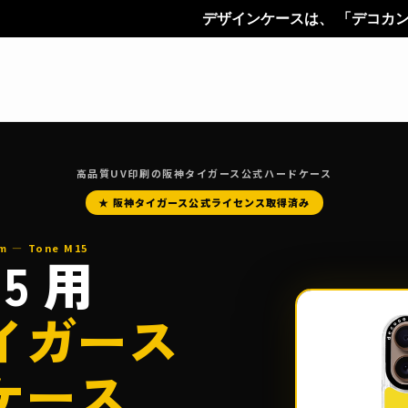
デザインケースは、 「デコカン（decocom）
高品質UV印刷の阪神タイガース公式ハードケース
★ 阪神タイガース公式ライセンス取得済み
m — Tone M15
15 用
イガース
ケース